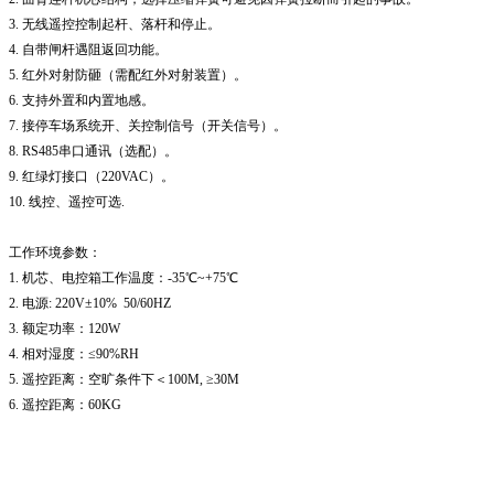
3. 无线遥控控制起杆、落杆和停止。
4. 自带闸杆遇阻返回功能。
5. 红外对射防砸（需配红外对射装置）。
6. 支持外置和内置地感。
7. 接停车场系统开、关控制信号（开关信号）。
8. RS485串口通讯（选配）。
9. 红绿灯接口（220VAC）。
10. 线控、遥控可选.
工作环境参数：
1. 机芯、电控箱工作温度：-35℃~+75℃
2. 电源: 220V±10% 50/60HZ
3. 额定功率：120W
4. 相对湿度：≤90%RH
5. 遥控距离：空旷条件下＜100M, ≥30M
6. 遥控距离：60KG