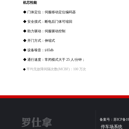
机芯性能
◆ 门体定位：伺服移动定位编码器
◆ 安全摸式：断电后门体可缩回
◆ 助力驱动：伺服驱动控制
◆ 开门方式：伸缩式
◆ 设备噪音：≦65db
◆ 通行速度：常闭模式大于 25 人/分钟；
◆
平均无故障间隔次数(MCBF)：100 万次
备案号：苏ICP备190
停车场系统