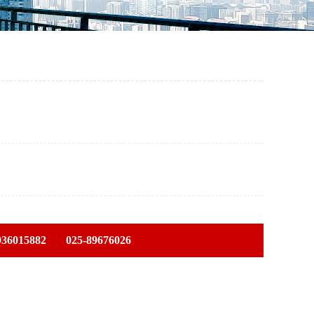
936015882
025-89676026